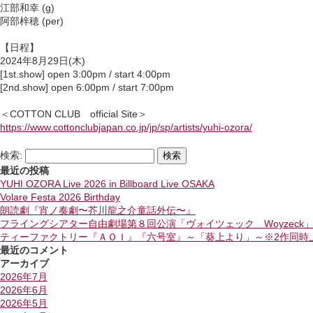
江部和幸 (g)
阿部梓穂 (per)
【日程】
2024年8月29日(木)
[1st.show] open 3:00pm / start 4:00pm
[2nd.show] open 6:00pm / start 7:00pm
＜COTTON CLUB official Site＞
https://www.cottonclubjapan.co.jp/jp/sp/artists/yuhi-ozora/
検索:
最近の投稿
YUHI OZORA Live 2026 in Billboard Live OSAKA
Volare Festa 2026 Birthday
朗読劇『宵ノ奏劇〜芥川龍之介童話外伝〜』
フライングシアター自由劇場第８回公演「ヴォイツェック Woyzeck
ティーファクトリー『ＡＯＩ』『六号室』～「葵上より」～※2作同時
最近のコメント
アーカイブ
2026年7月
2026年6月
2026年5月