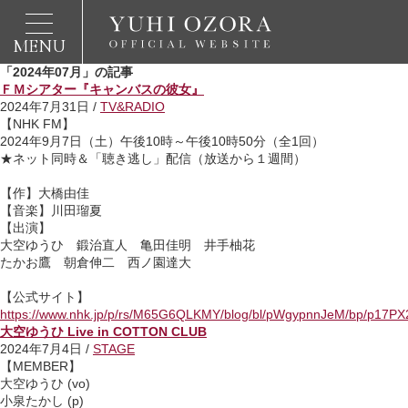
MENU
「2024年07月」の記事
ＦＭシアター『キャンバスの彼女』
2024年7月31日 /
TV&RADIO
【NHK FM】
2024年9月7日（土）午後10時～午後10時50分（全1回）
★ネット同時＆「聴き逃し」配信（放送から１週間）
【作】大橋由佳
【音楽】川田瑠夏
【出演】
大空ゆうひ 鍛治直人 亀田佳明 井手柚花
たかお鷹 朝倉伸二 西ノ園達大
【公式サイト】
https://www.nhk.jp/p/rs/M65G6QLKMY/blog/bl/pWgypnnJeM/bp/p17P
大空ゆうひ Live in COTTON CLUB
2024年7月4日 /
STAGE
【MEMBER】
大空ゆうひ (vo)
小泉たかし (p)