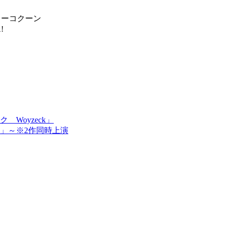
シアターコクーン
!
Woyzeck」
」～※2作同時上演