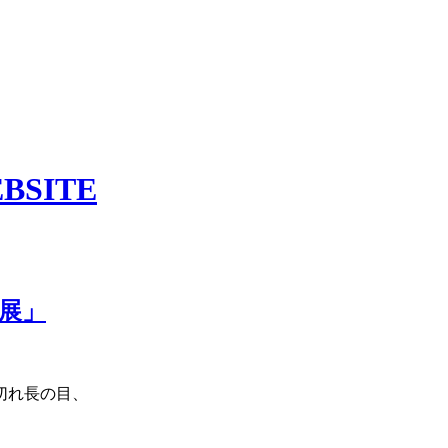
頭展」
切れ長の目、