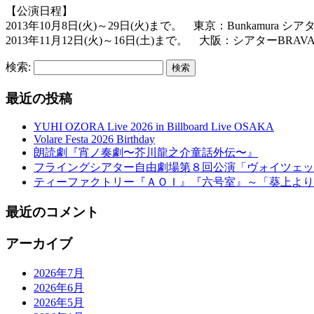
【公演日程】
2013年10月8日(火)～29日(火)まで。 東京：Bunkamura 
2013年11月12日(火)～16日(土)まで。 大阪：シアターBRAVA
検索:
最近の投稿
YUHI OZORA Live 2026 in Billboard Live OSAKA
Volare Festa 2026 Birthday
朗読劇『宵ノ奏劇〜芥川龍之介童話外伝〜』
フライングシアター自由劇場第８回公演「ヴォイツェック 
ティーファクトリー『ＡＯＩ』『六号室』～「葵上より
最近のコメント
アーカイブ
2026年7月
2026年6月
2026年5月