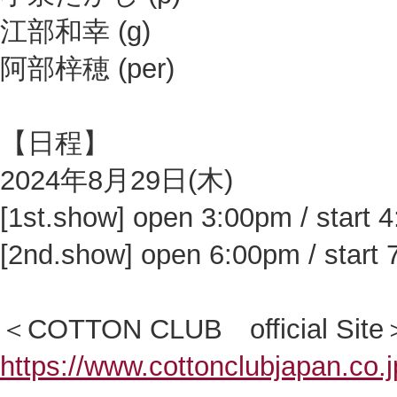
江部和幸 (g)
阿部梓穂 (per)
【日程】
2024年8月29日(木)
[1st.show] open 3:00pm / start 
[2nd.show] open 6:00pm / start
＜COTTON CLUB official Site
https://www.cottonclubjapan.co.jp