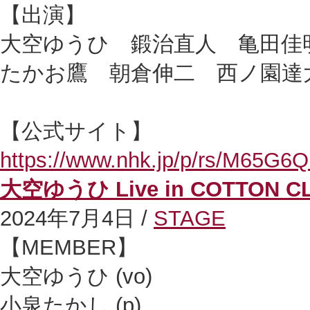
【出演】
大空ゆうひ 鍛治直人 亀田佳
たかお鷹 朝倉伸二 西ノ園達
【公式サイト】
https://www.nhk.jp/p/rs/M65G
大空ゆうひ Live in COTTON C
2024年7月4日 /
STAGE
【MEMBER】
大空ゆうひ (vo)
小泉たかし (p)