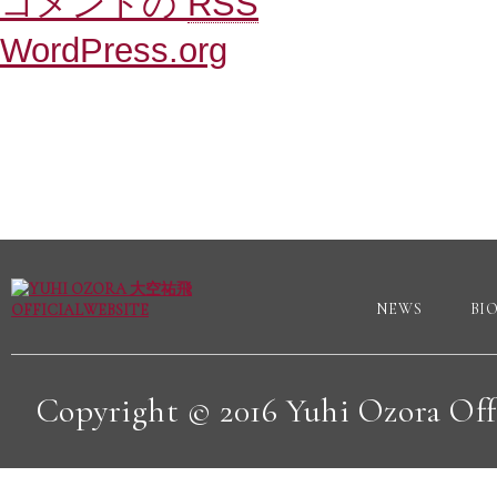
コメントの
RSS
WordPress.org
NEWS
BI
Copyright © 2016 Yuhi Ozora Offic