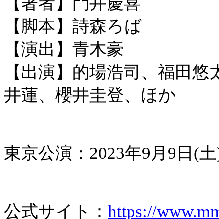
【著者】門井慶喜
【脚本】詩森ろば
【演出】青木豪
【出演】的場浩司、福田悠太
井蓮、櫻井圭登、ほか
東京公演：2023年9月9日(土
公式サイト：
https://www.mmj