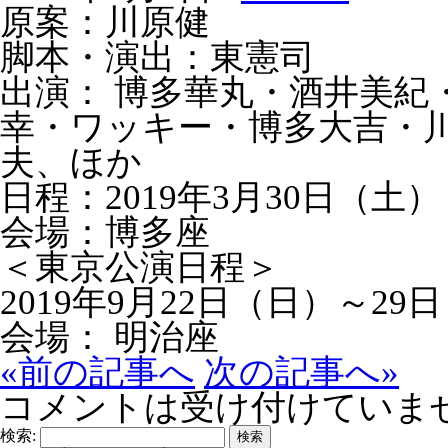
原案：川原健
脚本・演出：東憲司
出演： 博多華丸・酒井美紀
幸・ワッキー・博多大吉・
夫、ほか
日程：2019年3月30日（土
会場：博多座
＜東京公演日程＞
2019年9月22日（日）～29
会場： 明治座
«前の記事へ
次の記事へ»
コメントは受け付けていま
検索: