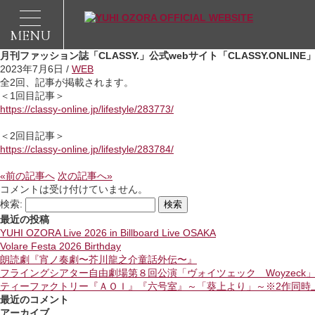
MENU
月刊ファッション誌「CLASSY.」公式webサイト「CLASSY.ONLINE
2023年7月6日 /
WEB
全2回、記事が掲載されます。
＜1回目記事＞
https://classy-online.jp/lifestyle/283773/
＜2回目記事＞
https://classy-online.jp/lifestyle/283784/
«前の記事へ
次の記事へ»
コメントは受け付けていません。
検索:
最近の投稿
YUHI OZORA Live 2026 in Billboard Live OSAKA
Volare Festa 2026 Birthday
朗読劇『宵ノ奏劇〜芥川龍之介童話外伝〜』
フライングシアター自由劇場第８回公演「ヴォイツェック Woyzeck
ティーファクトリー『ＡＯＩ』『六号室』～「葵上より」～※2作同時
最近のコメント
アーカイブ