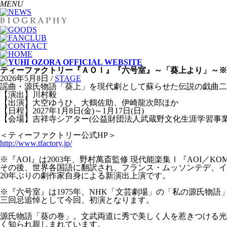
MENU
ティーファクトリー『ＡＯＩ』『六号室』～「葵上より」～※
2026年5月8日 /
STAGE
謡曲・源氏物語「葵上」を現代劇として蘇らせた伝説の戯曲二
【演出】川村毅
【出演】大空ゆうひ、大鶴佐助、伊崎龍次郎ほか
【日程】2027年1月8日(金)～1月17日(日)
【会場】吉祥寺シアター(公益財団法人武蔵野文化生涯学習事業
＜ティーファクトリー公式HP＞
http://www.tfactory.jp/
※『AOI』は2003年、野村萬斎監修 現代能楽集Ⅰ『AOI／K
その後、世界各国語に翻訳され、フランス・ムッソンテデ、イ
20年ぶりの劇作家自身による新演出上演です。
※『六号室』は1975年、NHK「文芸劇場」の「私の源氏
三回忌追悼として今回、初演となります。
源氏物語「葵の巻」。文武両道に秀で美しく人を惹きつける光
く知られ親しまれています。