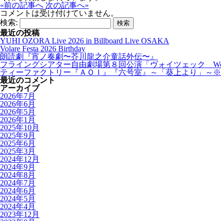
«前の記事へ
次の記事へ»
コメントは受け付けていません。
検索:
最近の投稿
YUHI OZORA Live 2026 in Billboard Live OSAKA
Volare Festa 2026 Birthday
朗読劇『宵ノ奏劇〜芥川龍之介童話外伝〜』
フライングシアター自由劇場第８回公演「ヴォイツェック Woy
ティーファクトリー『ＡＯＩ』『六号室』～「葵上より」～※
最近のコメント
アーカイブ
2026年7月
2026年6月
2026年5月
2026年1月
2025年10月
2025年9月
2025年6月
2025年3月
2024年12月
2024年9月
2024年8月
2024年7月
2024年6月
2024年5月
2024年4月
2023年12月